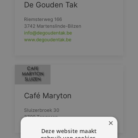
De Gouden Tak
Riemsterweg 166
3742 Martenslinde-Bilzen
info@degoudentak.be
www.degoudentak.be
Café Maryton
Sluizerbroek 30
3700 Tongeren
×
Deze website maakt
gebruik van cookies.