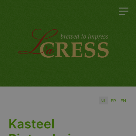
Selecteer de taal
NL
FR
EN
Kasteel