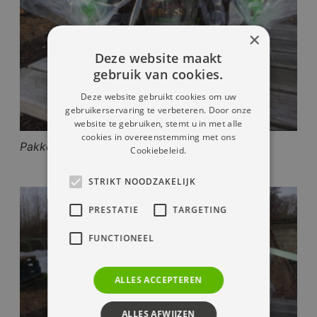
×
Deze website maakt
gebruik van cookies.
Deze website gebruikt cookies om uw
gebruikerservaring te verbeteren. Door onze
website te gebruiken, stemt u in met alle
cookies in overeenstemming met ons
Pakket 3 | 15,00 EURO (5Flesjes en 1 glas)
Cookiebeleid.
STRIKT NOODZAKELIJK
PRESTATIE
TARGETING
FUNCTIONEEL
ALLES ACCEPTEREN
ALLES AFWIJZEN