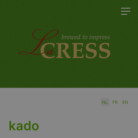
Selecteer de taal
NL
FR
EN
kado